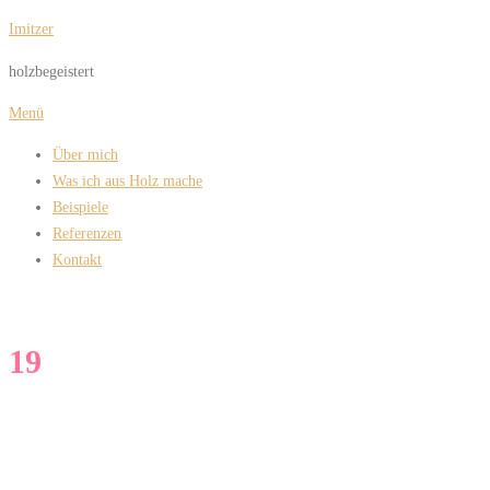
Zum
Imitzer
Inhalt
holzbegeistert
springen
Menü
Über mich
Was ich aus Holz mache
Beispiele
Referenzen
Kontakt
19