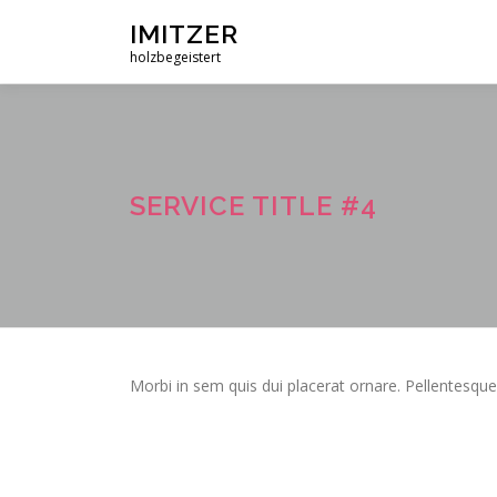
Zum
IMITZER
Inhalt
holzbegeistert
springen
SERVICE TITLE #4
Morbi in sem quis dui placerat ornare. Pellentesque 