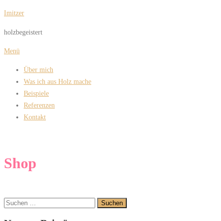
Zum
Imitzer
Inhalt
holzbegeistert
springen
Menü
Über mich
Was ich aus Holz mache
Beispiele
Referenzen
Kontakt
Shop
Suchen
nach: